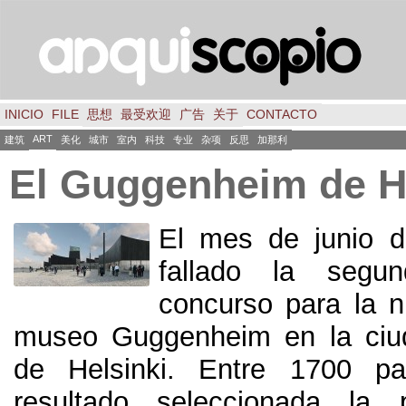
INICIO
FILE
思想
最受欢迎
广告
关于
CONTACTO
ART
建筑
美化
城市
室内
科技
专业
杂项
反思
加那利
El Guggenheim de H
El mes de junio d
fallado la segu
concurso para la 
museo Guggenheim en la ciud
de Helsinki
.
Entre
1700
pa
resultado seleccionada la 