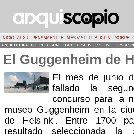
INICIO
ARXIU
PENSAMENT
EL MÉS VIST
PUBLICITAT
SOBRE
ARQUITECTURA
ART
PAISATGISME
URBANÍSTICA
INTERIORISME
TECNOLOGI
El Guggenheim de H
El mes de junio d
fallado la segu
concurso para la 
museo Guggenheim en la ciud
de Helsinki
.
Entre
1700
pa
resultado seleccionada la 