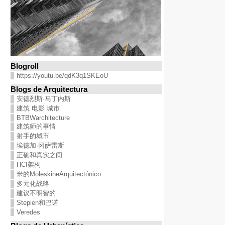
Blogroll
https://youtu.be/qdK3q1SKEoU
Blogs de Arquitectura
安德烈斯·马丁内斯
建筑 电影 城市
BTBWarchitecture
建筑师的事情
射手的城市
埃德加·冈萨雷斯
正确和真实之间
HCI架构
米的MoleskineArquitectónico
多元化战略
建议不明智的
Stepien和巴诺
Veredes