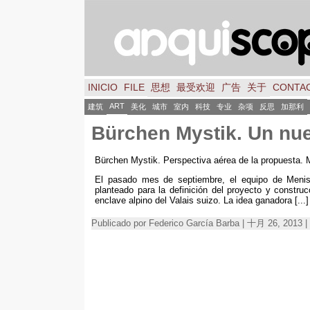
INICIO
FILE
思想
最受欢迎
广告
关于
CONTA
ART
建筑
美化
城市
室内
科技
专业
杂项
反思
加那利
Bürchen Mystik
.
Un nue
Bürchen Mystik
.
Perspectiva aérea de la propuesta
.
El pasado mes de septiembre
,
el equipo de Meni
planteado para la definición del proyecto y constr
enclave alpino del Valais suizo
.
La idea ganadora
[...]
Publicado por Federico García Barba | 十月 26, 2013