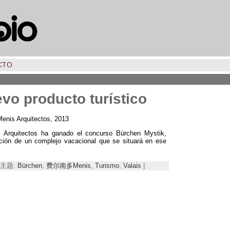
CTO
vo producto turístico
Menis Arquitectos
, 2013
s Arquitectos ha ganado el concurso Bürchen Mystik
,
ucción de un complejo vacacional que se situará en ese
 | 主题:
Bürchen
,
费尔南多Menis
,
Turismo
,
Valais
|