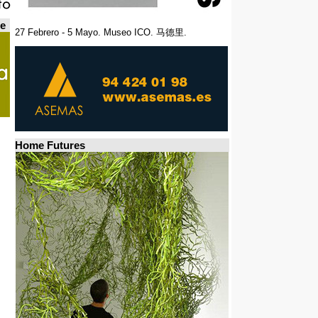
de
27 Febrero - 5 Mayo. Museo ICO. 马德里.
Home Futures