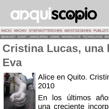
INICIO
ARCHIV
STIEFMÜTTERCHEN
MEISTGESEHEN
PUBLIZIT
BAUKUNST
KUNST
LANDSCAPING
URBAN
WOHNKULTUR
TECHNOLOGIE
BE
Cristina Lucas
,
una 
Eva
Alice en Quito
.
Crist
2010
En los últimos año
una creciente incorp