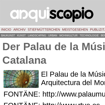
INICIO
ARCHIV
STIEFMÜTTERCHEN
MEISTGESEHEN
PUBLIZIT
BAUKUNST
KUNST
LANDSCAPING
URBAN
WOHNKULTUR
TECHNOLOGIE
BE
Der Palau de la Mús
Catalana
El Palau de la Músi
Arquitectura del M
FONTÄNE: http://
www.palaumus