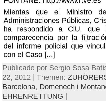
FONTÄNE: http://
www.rtve.es
Mientas que el Ministro d
Administraciones Públicas
,
Cri
ha respondido a CiU
,
que 
comparecencia por la filtració
del informe policial que vincu
con el Caso
[...]
Publicado por Sergio Sosa Bati
22, 2012 | Themen:
ZUHÖRER
Barcelona
,
Domenech i Montan
EHRENRETTUNG
|