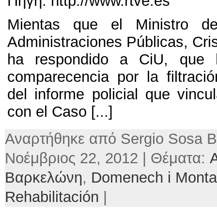
Πηγή: http://
www.rtve.es
Mientas que el Ministro d
Administraciones Públicas
,
Cri
ha respondido a CiU
,
que 
comparecencia por la filtració
del informe policial que vincu
con el Caso
[...]
Αναρτήθηκε από Sergio Sosa Β
Νοέμβριος 22, 2012 | Θέματα:
A
Βαρκελώνη
,
Domenech i Monta
Rehabilitación
|