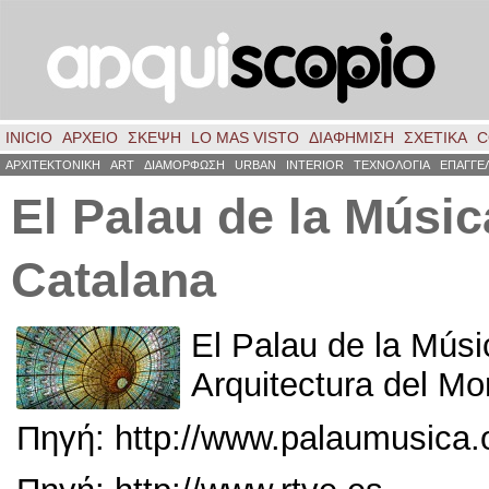
INICIO
ΑΡΧΕΙΟ
ΣΚΈΨΗ
LO MAS VISTO
ΔΙΑΦΗΜΙΣΗ
ΣΧΕΤΙΚΑ
C
ΑΡΧΙΤΕΚΤΟΝΙΚΗ
ART
ΔΙΑΜΟΡΦΩΣΗ
URBAN
INTERIOR
ΤΕΧΝΟΛΟΓΙΑ
ΕΠΑΓΓΕ
El Palau de la Músic
Catalana
El Palau de la Músi
Arquitectura del M
Πηγή: http://
www.palaumusica.o