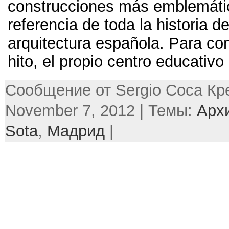
construcciones más emblemáti
referencia de toda la historia de
arquitectura española
.
Para co
hito
,
el propio centro educativo
Сообщение от Sergio Соса Кре
November 7, 2012 | Темы:
Арх
Sota
,
Мадрид
|