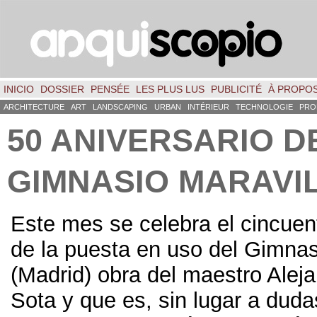
INICIO
DOSSIER
PENSÉE
LES PLUS LUS
PUBLICITÉ
À PROPO
ARCHITECTURE
ART
LANDSCAPING
URBAN
INTÉRIEUR
TECHNOLOGIE
PRO
50
ANIVERSARIO D
GIMNASIO MARAVI
Este mes se celebra el cincuen
de la puesta en uso del Gimnas
(Madrid)
obra del maestro Aleja
Sota y que es
,
sin lugar a duda