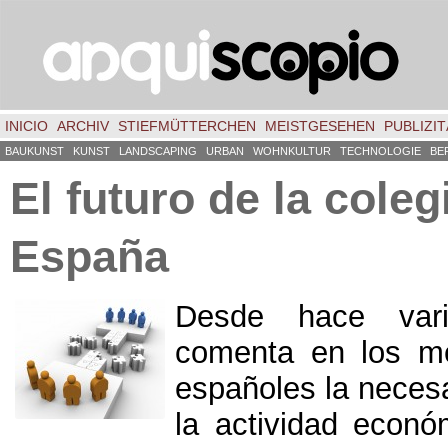
INICIO
ARCHIV
STIEFMÜTTERCHEN
MEISTGESEHEN
PUBLIZIT
BAUKUNST
KUNST
LANDSCAPING
URBAN
WOHNKULTUR
TECHNOLOGIE
BE
El futuro de la cole
España
Desde hace var
comenta en los me
españoles la neces
la actividad econó