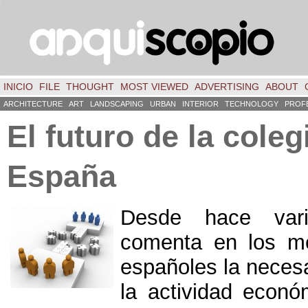
INICIO
FILE
THOUGHT
MOST VIEWED
ADVERTISING
ABOUT
ARCHITECTURE
ART
LANDSCAPING
URBAN
INTERIOR
TECHNOLOGY
PROF
El futuro de la cole
España
Desde hace var
comenta en los me
españoles la neces
la actividad econó