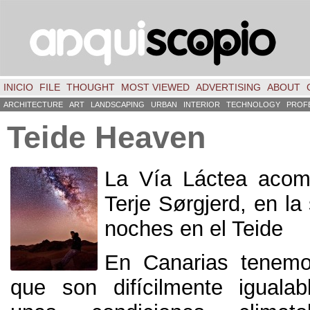
INICIO
FILE
THOUGHT
MOST VIEWED
ADVERTISING
ABOUT
ARCHITECTURE
ART
LANDSCAPING
URBAN
INTERIOR
TECHNOLOGY
PROF
Teide Heaven
La Vía Láctea acom
Terje Sørgjerd
,
en la
noches en el Teide
En Canarias tenemo
que son difícilmente igualab