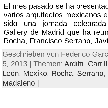
El mes pasado se ha presentado
varios arquitectos mexicanos 
sido una jornada celebrad
Gallery de Madrid que ha reun
Rocha
,
Francisco Serrano
,
Jav
Geschrieben von Federico Garc
5, 2013 | Themen:
Arditti
,
Carril
León
,
Mexiko
,
Rocha
,
Serrano
,
Madaleno
|