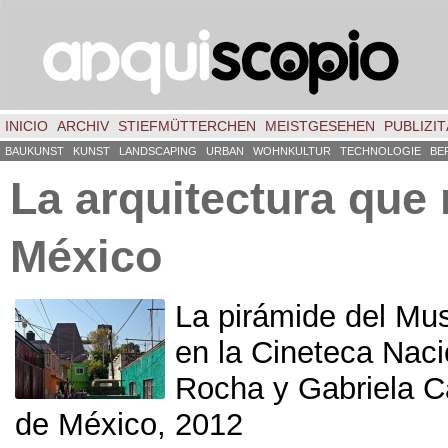
INICIO
ARCHIV
STIEFMÜTTERCHEN
MEISTGESEHEN
PUBLIZIT
BAUKUNST
KUNST
LANDSCAPING
URBAN
WOHNKULTUR
TECHNOLOGIE
BE
La arquitectura que
México
La pirámide del Mu
en la Cineteca Naci
Rocha y Gabriela Ca
de México
, 2012