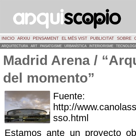
INICIO
ARXIU
PENSAMENT
EL MÉS VIST
PUBLICITAT
SOBRE
ARQUITECTURA
ART
PAISATGISME
URBANÍSTICA
INTERIORISME
TECNOLOGI
Madrid Arena
/
“Arqu
del momento”
Fuente:
http://
www.canolass
sso.html
Estamos ante un proyecto ob