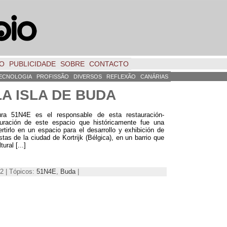
TO
PUBLICIDADE
SOBRE
CONTACTO
ECNOLOGIA
PROFISSÃO
DIVERSOS
REFLEXÃO
CANÁRIAS
A ISLA DE BUDA
tura 51N4E es el responsable de esta restauración-
cturación de este espacio que históricamente fue una
ertirlo en un espacio para el desarrollo y exhibición de
stas de la ciudad de Kortrijk
(
Bélgica
),
en un barrio que
tural
[...]
2 | Tópicos:
51
N4E
,
Buda
|