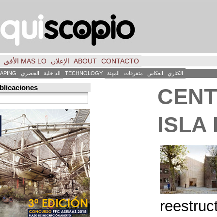
CONTACTO
ABOUT
الإعلان
MAS LO الأفق
فكر
FILE
INICIO
كاس
متفرقات
المهنة
TECHNOLOGY
الداخلية
الحضري
LANDSCAPING
ART
العمارة
Búsqueda de publicaciones