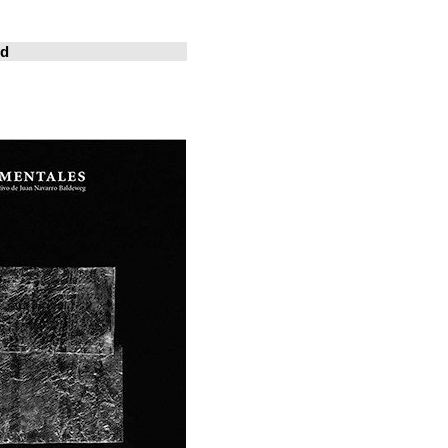
خوسيه فارينا
المدينة المعيشة
Revistas en la red
ArchDaily
Metalocus
العمارة منصة
فن البناء