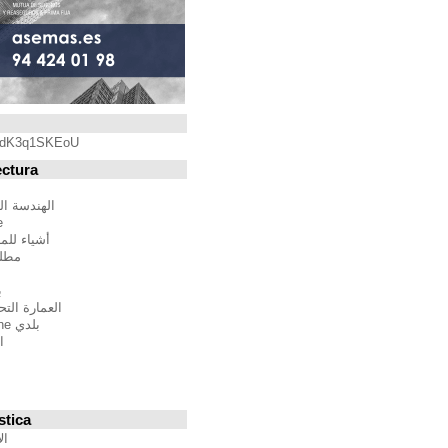
Blogroll
https://youtu.be/qdK3q1SKEoU
Blogs de Arquitectura
أندريس مارتينيز
الهندسة المعمارية فيلم مدينة
BTBWarchitecture
أشياء للمهندسين المعماريين
مطلق النار إلى المدينة
إدغار غونزاليس
بين الصواب وصحيح
العمارة التحالف الدولي للموئل
بلدي Moleskine المعمارية
استراتيجيات متعددة
مقترحات غير حكيم
Stepien أرنو
Veredes
Blogs de Urbanística
الإنسان مقياس مدن