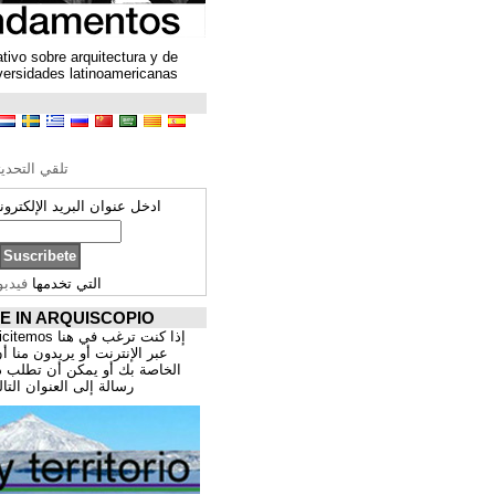
Un espacio colaborativo sobre arquitectura y de
encuentro entre universidades latinoamericanas
ترجمة محتوى
تحرير الترجمة
تلقي التحديثات ARQUISCOPIO
ادخل عنوان البريد الإلكتروني الخاص بك:
التي تخدمها
فيدبورنر
PROMOCIÓNATE IN ARQUISCOPIO
إذا كنت ترغب في هنا publicitemos موقعك, للتسوق
عبر الإنترنت أو يريدون منا أن يقدم اعمال المهنية
الخاصة بك أو يمكن أن تطلب ذلك عن طريق إرسال
رسالة إلى العنوان التالي:
correo@cppa.es