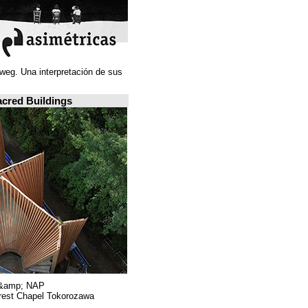
Juan Navarro Baldeweg. Una interpretación de sus
ideas espaciales.
A closer look: Sacred Buildings
Hiroshi Nakamura &amp; NAP.
Sayama Forest Chapel Tokorozawa, اليابان.
RIBA, لندن.