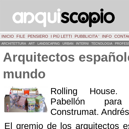
INICIO
FILE
PENSIERO
I PIÙ LETTI
PUBBLICITA '
INFO
CONTA
ARCHITETTURA
ART
LANDSCAPING
URBAN
INTERNI
TECNOLOGIA
PROFES
Arquitectos español
mundo
Rolling House
Pabellón par
Construmat
.
Andrés
El gremio de los arquitectos e