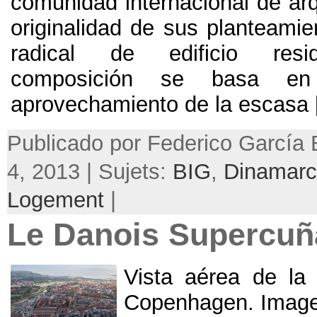
comunidad internacional de arq
originalidad de sus planteamie
radical de edificio resi
composición se basa e
aprovechamiento de la escasa
[
Publicado por Federico García B
4, 2013 | Sujets:
BIG
,
Dinamar
Logement
|
Le Danois Supercuñ
Vista aérea de la
Copenhagen
. Imag