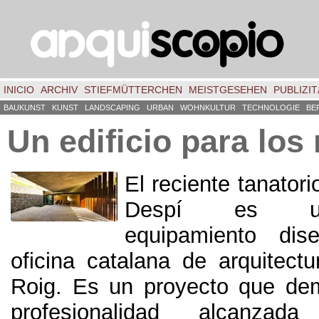
INICIO
ARCHIV
STIEFMÜTTERCHEN
MEISTGESEHEN
PUBLIZIT
BAUKUNST
KUNST
LANDSCAPING
URBAN
WOHNKULTUR
TECHNOLOGIE
BE
Un edificio para los
El reciente tanator
Despí es u
equipamiento dis
oficina catalana de arquitectu
Roig
. Es un proyecto que dem
profesionalidad alcanza