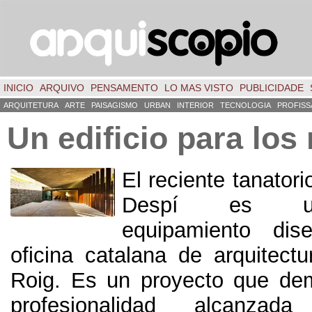
INICIO
ARQUIVO
PENSAMENTO
LO MAS VISTO
PUBLICIDADE
ARQUITETURA
ARTE
PAISAGISMO
URBAN
INTERIOR
TECNOLOGIA
PROFISS
Un edificio para los
El reciente tanator
Despí es u
equipamiento dis
oficina catalana de arquitectu
Roig
. Es un proyecto que dem
profesionalidad alcanza