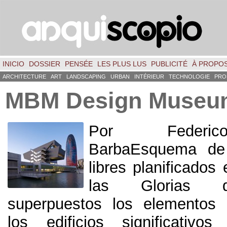
INICIO
DOSSIER
PENSÉE
LES PLUS LUS
PUBLICITÉ
À PROPO
ARCHITECTURE
ART
LANDSCAPING
URBAN
INTÉRIEUR
TECHNOLOGIE
PRO
MBM Design Museu
Por Federi
BarbaEsquema de 
libres planificados
las Glorias q
superpuestos los elementos c
los edificios significativo