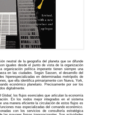
sión neutral de la geografía del planeta que se difunde
son iguales desde el punto de vista de la organización
 la organización política imperante tienen siempre una
queza en las ciudades
.
Según Sassen
,
el desarrollo del
ades hiperespecializadas en determinadas metrópolis de
ones
,
que ella identifica primariamente con Nueva
,
York
,
mando económico planetario
.
Precisamente por ser los
ados digitalmente
.
 Global
,
los flujos esenciales que articulan la economía
ación
.
En los nodos mejor integrados en el sistema
e una manera eficiente la circulación de estos flujos es
s funciones mas especializadas del comando económico
.
ionadas con los servicios de consultoría estratégica
 de las mayores firmas transnacionales
.
Son actividades