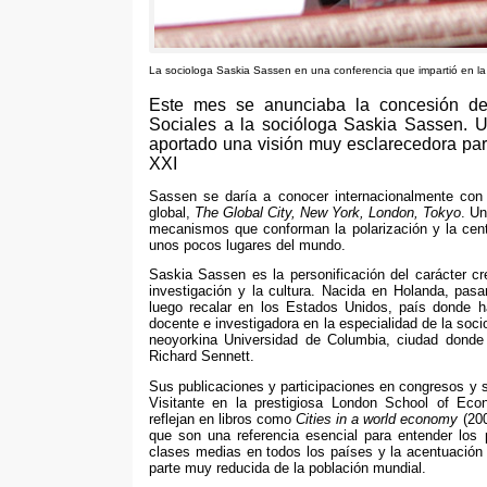
La sociologa Saskia Sassen en una conferencia que impartió en la
Este mes se anunciaba la concesión del
Sociales a la socióloga Saskia Sassen. 
aportado una visión muy esclarecedora par
XXI
Sassen se daría a conocer internacionalmente con 
global
,
The Global City
,
New York
,
London
,
Tokyo
.
Un
mecanismos que conforman la polarización y la cen
unos pocos lugares del mundo
.
Saskia Sassen es la personificación del carácter 
investigación y la cultura
.
Nacida en Holanda
,
pasa
luego recalar en los Estados Unidos
,
país donde h
docente e investigadora en la especialidad de la soci
neoyorkina Universidad de Columbia
,
ciudad donde
Richard Sennett
.
Sus publicaciones y participaciones en congresos y
Visitante en la prestigiosa London School of Eco
reflejan en libros como
Cities in a world economy
(20
que son una referencia esencial para entender los
clases medias en todos los países y la acentuación
parte muy reducida de la población mundial
.