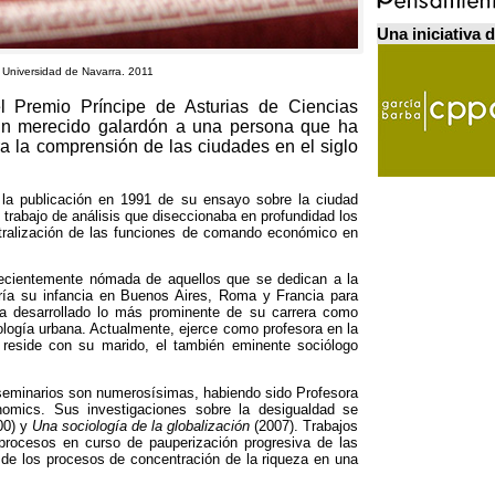
Una iniciativa 
 Universidad de Navarra. 2011
 Premio Príncipe de Asturias de Ciencias
Un merecido galardón a una persona que ha
a la comprensión de las ciudades en el siglo
la publicación en
1991
de su ensayo sobre la ciudad
 trabajo de análisis que diseccionaba en profundidad los
tralización de las funciones de comando económico en
crecientemente nómada de aquellos que se dedican a la
ría su infancia en Buenos Aires
,
Roma y Francia para
a desarrollado lo más prominente de su carrera como
ología urbana
.
Actualmente
,
ejerce como profesora en la
 reside con su marido
,
el también eminente sociólogo
 seminarios son numerosísimas
,
habiendo sido Profesora
nomics
.
Sus investigaciones sobre la desigualdad se
00) y
Una sociología de la globalización
(2007).
Trabajos
 procesos en curso de pauperización progresiva de las
 de los procesos de concentración de la riqueza en una