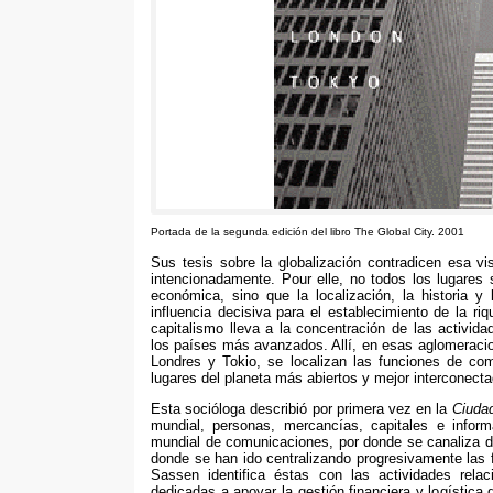
Portada de la segunda edición del libro The Global City
. 2001
Sus tesis sobre la globalización contradicen esa vi
intencionadamente
. Pour elle,
no todos los lugares 
económica
,
sino que la localización
,
la historia y
influencia decisiva para el establecimiento de la ri
capitalismo lleva a la concentración de las activid
los países más avanzados
. Allí,
en esas aglomeraci
Londres y Tokio
,
se localizan las funciones de co
lugares del planeta más abiertos y mejor interconect
Esta socióloga describió por primera vez en la
Ciudad
mundial
,
personas
,
mercancías
,
capitales e inform
mundial de comunicaciones
,
por donde se canaliza d
donde se han ido centralizando progresivamente la
Sassen identifica éstas con las actividades relac
dedicadas a apoyar la gestión financiera y logística