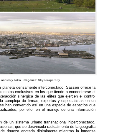
Londres y Tokio
.
Imagenes
:
Skyscrapercity
 un planeta densamente interconectado
,
Sassen ofrece la
ecintos exclusivos en los que tiende a concentrarse el
teracción sinérgica de las elites que ejercen el control
la compleja de firmas
,
expertos y especialistas en un
 se han convertido así en una especie de espacios que
ializados
,
por ello
,
en el manejo de una información
ón de un sistema urbano transnacional hiperconectado
,
ersonas
,
que se desvincula radicalmente de la geografía
de riqueza anotada digitalmente mientras la inmensa