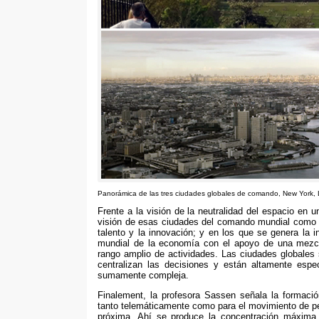
Panorámica de las tres ciudades globales de comando
, New York,
Frente a la visión de la neutralidad del espacio en
visión de esas ciudades del comando mundial como r
talento y la innovación
;
y en los que se genera la in
mundial de la economía con el apoyo de una mezc
rango amplio de actividades
.
Las ciudades globales
centralizan las decisiones y están altamente espec
sumamente compleja
.
Finalement,
la profesora Sassen señala la formaci
tanto telemáticamente como para el movimiento de p
próxima
.
Ahí se produce la concentración máxima 