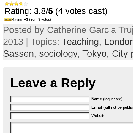
Rating: 3.8/
5
(4 votes cast)
Rating:
+3
(from 3 votes)
Posted by Catherine Garcia Truj
2013 | Topics:
Teaching
,
Londo
Sassen
,
sociology
,
Tokyo
,
City 
Leave a Reply
Name
(requested)
Email
(will not be publi
Website