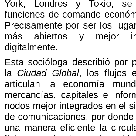
York
,
Londres y Tokio
,
se
funciones de comando económi
Precisamente por ser los lugar
más abiertos y mejor int
digitalmente
.
Esta socióloga describió por 
la
Ciudad Global
,
los flujos 
articulan la economía mundi
mercancías
,
capitales e infor
nodos mejor integrados en el s
de comunicaciones
,
por donde 
una manera eficiente la circul