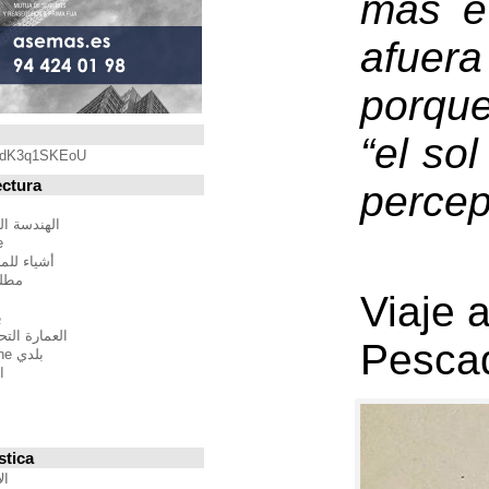
Blogroll
https://youtu.be/qdK3q1SKEoU
Blogs de Arquitectura
أندريس مارتينيز
الهندسة المعمارية فيلم مدينة
BTBWarchitecture
أشياء للمهندسين المعماريين
مطلق النار إلى المدينة
إدغار غونزاليس
بين الصواب وصحيح
العمارة التحالف الدولي للموئل
بلدي Moleskine المعمارية
استراتيجيات متعددة
مقترحات غير حكيم
Stepien أرنو
Veredes
Blogs de Urbanística
الإنسان مقياس مدن