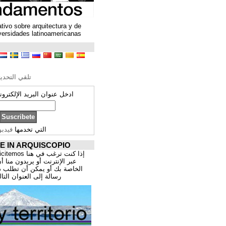
Un espacio colaborativo sobre arquitectura y de
encuentro entre universidades latinoamericanas
ترجمة محتوى
تحرير الترجمة
تلقي التحديثات ARQUISCOPIO
ادخل عنوان البريد الإلكتروني الخاص بك:
التي تخدمها
فيدبورنر
PROMOCIÓNATE IN ARQUISCOPIO
إذا كنت ترغب في هنا publicitemos موقعك, للتسوق
عبر الإنترنت أو يريدون منا أن يقدم اعمال المهنية
الخاصة بك أو يمكن أن تطلب ذلك عن طريق إرسال
رسالة إلى العنوان التالي:
correo@cppa.es