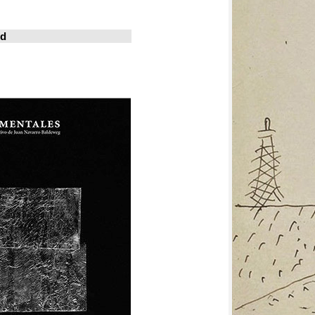
خوسيه فارينا
المدينة المعيشة
Revistas en la red
ArchDaily
Metalocus
العمارة منصة
فن البناء