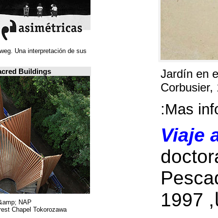
Juan Navarro Baldeweg. Una interpretación de sus
ideas espaciales.
A closer look: Sacred Buildings
Hiroshi Nakamura &amp; NAP.
Sayama Forest Chapel Tokorozawa, اليابان.
RIBA, لندن.