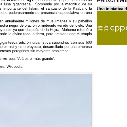
ia luna gigantesca. Sorprende por la magnitud de su
s importante del Islam
,
el santuario de la Kaaba o la
Una iniciativa 
mpone poderosamente su presencia especulativa en una
uden anualmente millones de musulmanes y su pabellón
iedra negra de oración o meteorito venido del cielo
.
Una
reyentes ya que después de la Hejira
,
Mahoma retornó a
de lo divino toca la tierra
,
para limpiar luego el templo
gigantesca adición urbanística supondría
,
con sus
600
no es así y este proyecto
,
desarrollado por una empresa
merosos peregrinos sin mayores problemas
.
6 метров:
“Alá es el más grande”
.
ers
.
Wikipedia