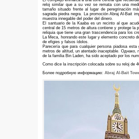
reloj similar que a su vez se remata con una med
tamaño situado frente al lugar de peregrinación má
sagrada piedra negra
.
La promoción Abraj Al-Bait i
muestra innegable del poder del dinero
.
El santuario de la Kaaba es un recinto al que ac
central de
15
metros de altura contiene y protege la p
reliquia que tiene una gran trascendencia para los c
La Meca
,
honrando este lugar y elemento concreto don
de efigies y falsos ídolos
.
Parecería que para cualquier persona piadosa esta 
metros de altitud
,
un atentado inaceptable
. Однако,
de la familia Bin Laden
,
ha sido aceptado por los nu
Como dice la inscripción colocada sobre su reloj de
4
Более подробную информацию:
Abraj Al-Bait Tow