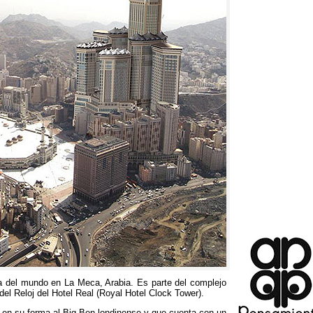
ta del mundo en La Meca
,
Arabia
.
Es parte del complejo
del Reloj del Hotel Real
(
Royal Hotel Clock Tower
).
a en su forma al Big Ben londinense y que cuenta con un