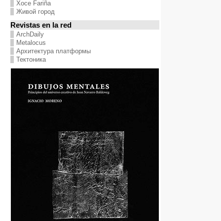
Хосе Fariña
Живой город
Revistas en la red
ArchDaily
Metalocus
Архитектура платформы
Тектоника