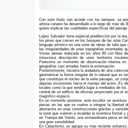
Con este título -tan acorde con los tiempos- se pr
artista canario ha desarrollado a lo largo de más de
quiere explicar las cualidades específicas del paisaje
López Salvador tiene especial predilección por la tea
los pinos que crecen en los bosques de las islas Can
lenguaje artístico en una serie de obras de talla qu
las irregularidades de unas topografías inventadas 
Vistas aéreas realizada en los años 80 con fibra de
minuciosa descripción de unos territorios insul
Parecería un momento de observación intensa en e
geografías casi amadas hasta la extenuación.
Posteriormente, iniciaría la andadura de otra colecci
geometrizar la forma irregular de lo natural que es t
que constituye el núcleo de la serie paisajes, un con
algunas incursiones hacia el manejo del acero. Es d
locales como la que tendría lugar a mediados de los 
central de un edificio de oficinas proyectado por el
magnífico espacio.
En un momento posterior, este escultor se aventura a
piezas en las que se vuelve a integrar la libertad 
abstractos en unas construcciones gráciles y sensi
la serie que vuelven a revalidar la inventiva formal 
en Trampa del Viento, una extraordinaria pieza en di
una gran sensibilidad.
En Cataclismo, se agrupa su más reciente esfuerzo. 