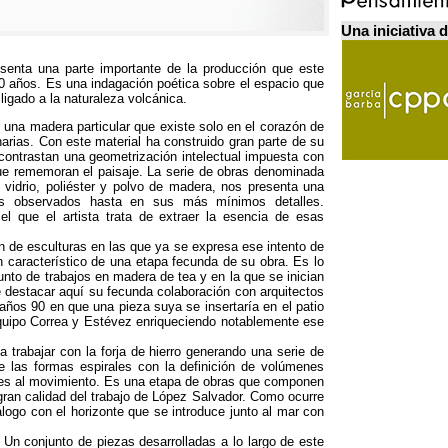
Una iniciativa 
esenta una parte importante de la producción que este
 30 años. Es una indagación poética sobre el espacio que
 ligado a la naturaleza volcánica.
, una madera particular que existe solo en el corazón de
arias. Con este material ha construido gran parte de su
e contrastan una geometrización intelectual impuesta con
que rememoran el paisaje. La serie de obras denominada
 vidrio, poliéster y polvo de madera, nos presenta una
ares observados hasta en sus más mínimos detalles.
l que el artista trata de extraer la esencia de esas
ón de esculturas en las que ya se expresa ese intento de
an característico de una etapa fecunda de su obra. Es lo
junto de trabajos en madera de tea y en la que se inician
e destacar aquí su fecunda colaboración con arquitectos
años 90 en que una pieza suya se insertaría en el patio
 equipo Correa y Estévez enriqueciendo notablemente ese
 trabajar con la forja de hierro generando una serie de
de las formas espirales con la definición de volúmenes
bles al movimiento. Es una etapa de obras que componen
y gran calidad del trabajo de López Salvador. Como ocurre
álogo con el horizonte que se introduce junto al mar con
Un conjunto de piezas desarrolladas a lo largo de este