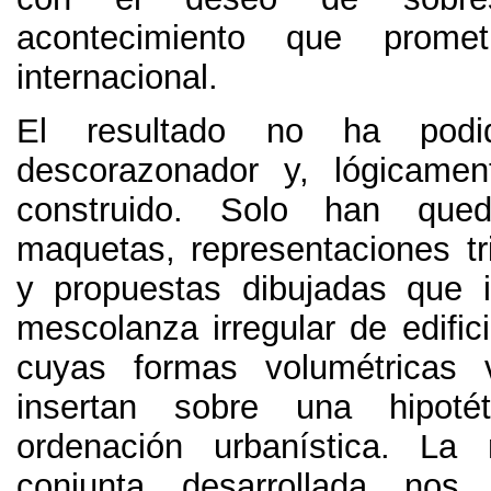
acontecimiento que promet
internacional
.
El resultado no ha pod
descorazonador y
,
lógicamen
construido
.
Solo han qued
maquetas
,
representaciones t
y propuestas dibujadas que i
mescolanza irregular de edific
cuyas formas volumétricas v
insertan sobre una hipoté
ordenación urbanística
.
La 
conjunta desarrollada nos