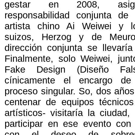
gestar en
2008,
asi
responsabilidad conjunta de
artista chino Ai Weiwei y l
suizos
,
Herzog y de Meur
dirección conjunta se llevaría
Finalmente,
solo Weiwei
,
jun
Fake Design
(
Diseño Fal
cínicamente el encargo de 
proceso singular
. So,
dos años
centenar de equipos técnico
artísticos
-
visitaría la ciudad
,
participar en ese evento con 
con el deseo de sobre