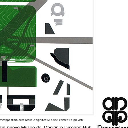
pposti tra circolatorio e significativi edifici esistenti e previsti.
 sul nuovo Museo del Design o Disegno Hub,