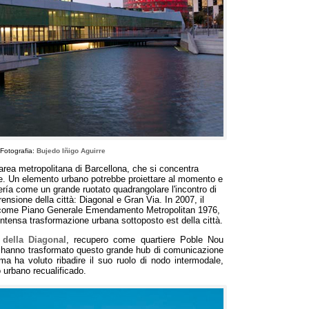
 Fotografia:
Bujedo Iñigo Aguirre
rea metropolitana di Barcellona, ​​che si concentra
ale. Un elemento urbano potrebbe proiettare al momento e
ría come un grande ruotato quadrangolare l'incontro di
nsione della città: Diagonal e Gran Via. In 2007, il
come Piano Generale Emendamento Metropolitan 1976,
l'intensa trasformazione urbana sottoposto est della città.
 della Diagonal
, recupero come quartiere Poble Nou
hanno trasformato questo grande hub di comunicazione
rma ha voluto ribadire il suo ruolo di nodo intermodale,
 urbano recualificado.