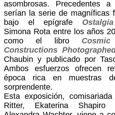
asombrosas
.
Precedentes a
serían la serie de magníficas 
bajo el epígrafe
Ostalgia
Simona Rota entre los años
20
como el libro
Cosmic
Constructions Photographe
Chaubin y publicado por Tas
Ambos esfuerzos ofrecen r
época rica en muestras de
sorprendente
.
Esta exposición
,
comisariada
Ritter
,
Ekaterina Shapiro
Alexandra Wachter
,
viene a c