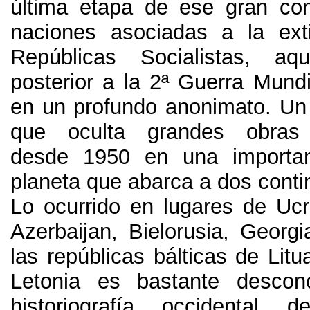
última etapa de ese gran co
naciones asociadas a la ext
Repúblicas Socialistas
,
aq
posterior a la 2ª Guerra Mundi
en un profundo anonimato
.
Un
que oculta grandes obras 
desde
1950
en una importan
planeta que abarca a dos conti
Lo ocurrido en lugares de Ucr
Azerbaijan
,
Bielorusia
,
Georgi
las repúblicas bálticas de Litu
Letonia es bastante descon
historiografía occidental de