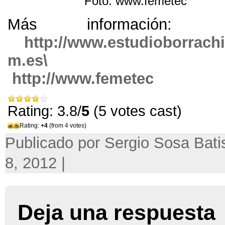
Foto: www.femetec
Más inform
http://www.estudioborrach
m.es\
http://www.femetec
Rating: 3.8/
5
(5 votes cast)
Rating:
+4
(from 4 votes)
Publicado por Sergio Sosa Bati
8, 2012 |
Deja una respuesta