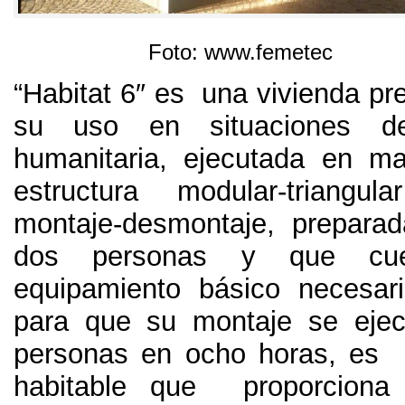
Foto
:
www.femetec
“
Habitat 6
″
es una vivienda pre
su uso en situaciones d
humanitaria
,
ejecutada en m
estructura modular-triangu
montaje-desmontaje
,
prepara
dos personas y que cu
equipamiento básico necesar
para que su montaje se ejec
personas en ocho horas
,
es 
habitable que proporcion