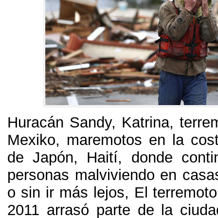
Huracán Sandy
,
Katrina
,
terre
Mexiko,
maremotos en la cost
de Japón
,
Haití
,
donde conti
personas malviviendo en cas
o sin ir más lejos
,
El terremot
2011
arrasó parte de la ciud