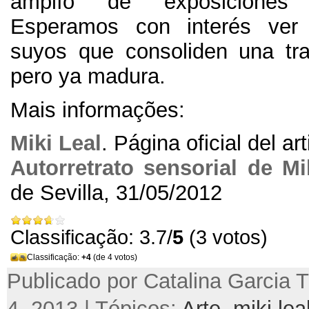
amplío de exposiciones
Esperamos con interés ver
suyos que consoliden una tra
pero ya madura
.
Mais informações:
Miki Leal
.
Página oficial del art
Autorretrato sensorial de Mi
de Sevilla
, 31/05/2012
Classificação: 3.7/
5
(3 votos)
Classificação:
+4
(de 4 votos)
Publicado por Catalina Garcia Tr
4, 2013 | Tópicos:
Arte
,
miki lea