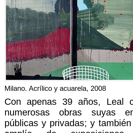
Milano
.
Acrílico y acuarela
, 2008
Con apenas
39
años
,
Leal 
numerosas obras suyas en
públicas y privadas
;
y también