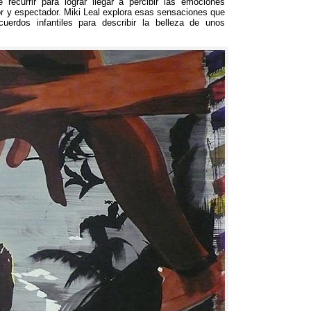
 recurrir para lograr llegar a percibir las emociones
or y espectador
.
Miki Leal explora esas sensaciones que
cuerdos infantiles para describir la belleza de unos