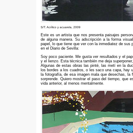
S/T
. Acrílico y acuarela, 2009
Este es un artista que nos presenta paisajes perso
de alguna manera
.
Su adscripción a la forma visual
papel
,
lo que tiene que ver con la inmediatez de sus
en el Diario de Sevilla
:
Soy poco paciente
.
Me gusta ver resultados y el pa
y el lienzo
.
Esta técnica también me deja superponer
Algunas de estas obras las pinté
,
las metí en la du
los bordes a los cuadros
,
o les saco una capa
,
hay u
la fotografía
,
de esa imagen mala que desechas
,
la 
sorprende
.
Quiero mostrar el paso del tiempo
,
que e
vida anterior
,
al menos mentalmente
.