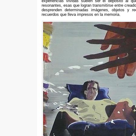
experiencias vividas suelen ser el depósito al que
resonantes
,
esas que logran transmitirse entre cread
desprenden determinadas imágenes
,
objetos y re
recuerdos que lleva impresos en la memoria
.