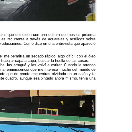
nales que coinciden con una cultura que nos es próxima
 es recurrente a través de acuarelas y acrílicos sobre
 producciones
.
Como dice en una entrevista que apareció
pel me permitía un secado rápido
,
algo difícil con el óleo
,
trabajar capa a capa
,
buscar la huella de las cosas
.
cha
,
las arrugué y las volví a estirar
.
Cuando le arranco
na reminiscencia que me interesa mucho del mundo de
foto que de pronto encuentras olvidada en un cajón y te
ste cuadro
,
aunque sea pintado ahora mismo
,
tenía una