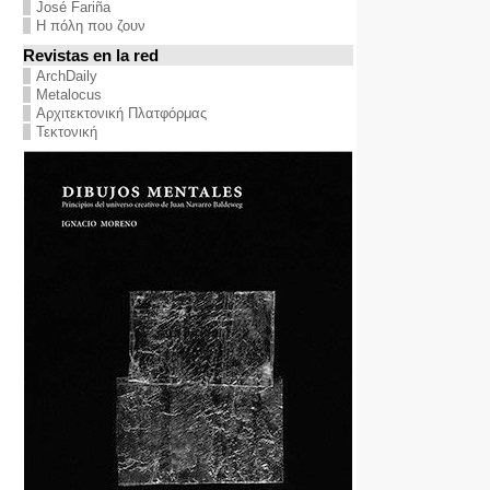
José Fariña
Η πόλη που ζουν
Revistas en la red
ArchDaily
Metalocus
Αρχιτεκτονική Πλατφόρμας
Τεκτονική