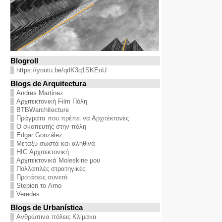
Blogroll
https://youtu.be/qdK3q1SKEoU
Blogs de Arquitectura
Andres Martinez
Αρχιτεκτονική Film Πόλη
BTBWarchitecture
Πράγματα που πρέπει να Αρχιτέκτονες
Ο σκοπευτής στην πόλη
Edgar González
Μεταξύ σωστά και αληθινά
HIC Αρχιτεκτονική
Αρχιτεκτονικά Moleskine μου
Πολλαπλές στρατηγικές
Προτάσεις συνετό
Stepien το Arno
Veredes
Blogs de Urbanística
Ανθρώπινα πόλεις Κλίμακα