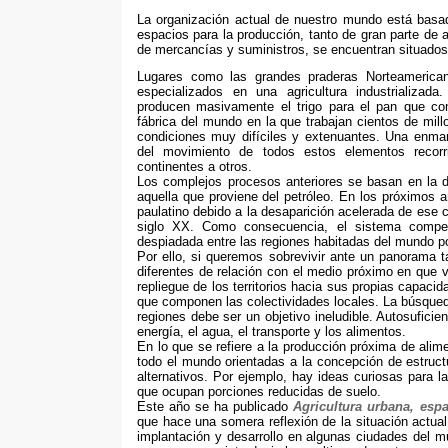
La organización actual de nuestro mundo está basada
espacios para la producción
,
tanto de gran parte de
de mercancías y suministros
,
se encuentran situados
Lugares como las grandes praderas Norteamericana
especializados en una agricultura industrializada
producen masivamente el trigo para el pan que c
fábrica del mundo en la que trabajan cientos de mil
condiciones muy difíciles y extenuantes
.
Una enmara
del movimiento de todos estos elementos recorr
continentes a otros
.
Los complejos procesos anteriores se basan en la d
aquella que proviene del petróleo
.
En los próximos a
paulatino debido a la desaparición acelerada de ese 
siglo XX
.
Como consecuencia
,
el sistema compe
despiadada entre las regiones habitadas del mundo 
Por ello,
si queremos sobrevivir ante un panorama t
diferentes de relación con el medio próximo en que 
repliegue de los territorios hacia sus propias capaci
que componen las colectividades locales
.
La búsqued
regiones debe ser un objetivo ineludible
.
Autosuficie
energía
,
el agua
,
el transporte y los alimentos
.
En lo que se refiere a la producción próxima de alim
todo el mundo orientadas a la concepción de estruc
alternativos
. Por ejemplo,
hay ideas curiosas para la
que ocupan porciones reducidas de suelo.
Este año se ha publicado
Agricultura urbana
,
espa
que hace una somera reflexión de la situación actual
implantación y desarrollo en algunas ciudades del 