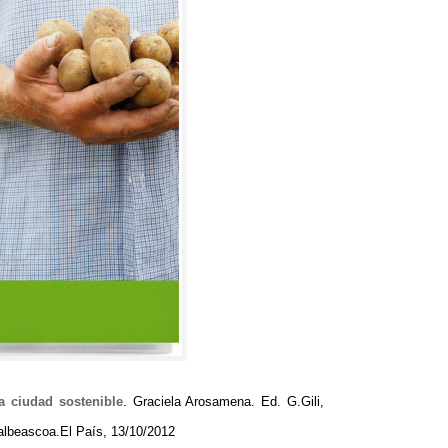
a ciudad sostenible
.
Graciela Arosamena
.
Ed
.
G.Gili
,
albeascoa.El País
, 13/10/2012