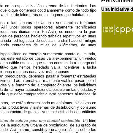
 en la especialización extrema de los territorios
.
Los
Una iniciativa 
 aquello que comemos cotidianamente como de todo tipo
 a miles de kilómetros de los lugares que habitamos
.
s o las llanuras de Ucrania son amplios territorios
.
Allí unos pocos operadores altamente tecnificados
onsumimos diariamente
.
En Asia
,
se encuentra la gran
lones de personas haciendo trabajos repetitivos en unas
ñada red logística de escala mundial hace el milagro
iendo centenares de miles de kilómetros
,
de unos
isponibilidad de energía sumamente barata e ilimitada
,
ños este estado de cosas va a experimentar un vuelco
combustible esencial que se ha consumido a lo largo del
titivo que hemos heredado va a incentivar la lucha
por unos recursos cada vez más escasos
.
an preocupante
,
debemos pasar a fomentar estrategias
vivimos
.
Las alternativas realmente viables pasan por el
dades y el fomento de la cooperación entre los individuos
a de la mayor autosuficiencia posible en las ciudades y
ncia que debe comprender cuatro aspectos al menos
:
la
entos
,
se están desarrollando muchísimas iniciativas en
turas productivas y sistemas de distribución y consumo
 elaboración de granjas verticales situadas en edificios
cios de cultivo para una ciudad sostenible
.
Un libro
 de la agricultura urbana de proximidad
,
de su grado de
mundo
. Así mismo,
constituye una guía básica sobre las