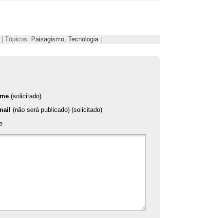
 | Tópicos:
Paisagismo
,
Tecnologia
|
ome
(solicitado)
mail
(não será publicado) (solicitado)
e