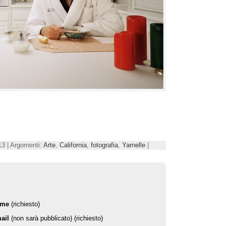
13 | Argomenti:
Arte
,
California
,
fotografia
,
Yarnelle
|
ome
(richiesto)
ail
(non sarà pubblicato) (richiesto)