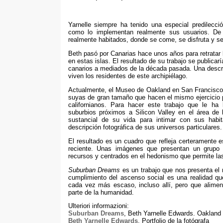
Yarnelle siempre ha tenido una especial predilecc
como lo implementan realmente sus usuarios
.
De
realmente habitados
,
donde se come
,
se disfruta y s
Beth pasó por Canarias hace unos años para retratar 
en estas islas
.
El resultado de su trabajo se publicarí
canarios a mediados de la década pasada
.
Una descr
viven los residentes de este archipiélago
.
Actualmente
,
el Museo de Oakland en San Francisco 
suyas de gran tamaño que hacen el mismo ejercicio p
californianos
.
Para hacer este trabajo que le ha 
suburbios próximos a Silicon Valley en el área de
sustancial de su vida para intimar con sus habi
descripción fotográfica de sus universos particulares
.
El resultado es un cuadro que refleja certeramente
reciente
.
Unas imágenes que presentan un grupo h
recursos y centrados en el hedonismo que permite la
Suburban Dreams
es un trabajo que nos presenta el 
cumplimiento del ascenso social es una realidad qu
cada vez más escaso
,
incluso allí
,
pero que alimen
parte de la humanidad
.
Ulteriori informazioni:
Suburban Dreams
,
Beth Yarnelle Edwards
.
Oakland
Beth Yarnelle Edwards
.
Portfolio de la fotógrafa