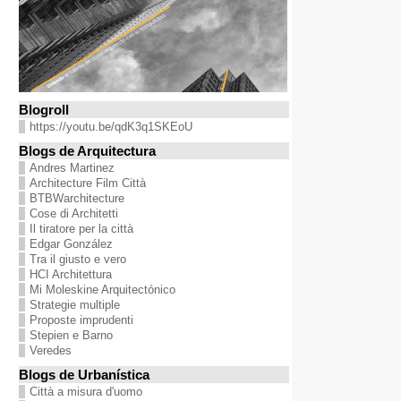
Blogroll
https://youtu.be/qdK3q1SKEoU
Blogs de Arquitectura
Andres Martinez
Architecture Film Città
BTBWarchitecture
Cose di Architetti
Il tiratore per la città
Edgar González
Tra il giusto e vero
HCI Architettura
Mi Moleskine Arquitectónico
Strategie multiple
Proposte imprudenti
Stepien e Barno
Veredes
Blogs de Urbanística
Città a misura d'uomo