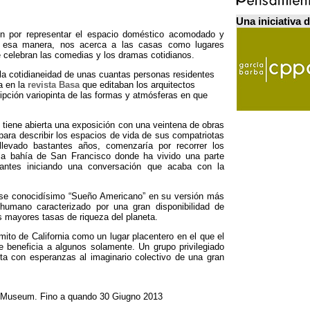
Una iniciativa 
ión por representar el espacio doméstico acomodado y
 esa manera
,
nos acerca a las casas como lugares
e celebran las comedias y los dramas cotidianos
.
la cotidianeidad de unas cuantas personas residentes
a en la
revista Basa
que editaban los arquitectos
ipción variopinta de las formas y atmósferas en que
tiene abierta una exposición con una veintena de obras
ara describir los espacios de vida de sus compatriotas
llevado bastantes años
,
comenzaría por recorrer los
 la bahía de San Francisco donde ha vivido una parte
tantes iniciando una conversación que acaba con la
 ese conocidísimo “Sueño Americano” en su versión más
umano caracterizado por una gran disponibilidad de
s mayores tasas de riqueza del planeta
.
mito de California como un lugar placentero en el que el
e beneficia a algunos solamente
.
Un grupo privilegiado
ta con esperanzas al imaginario colectivo de una gran
 Museum
. Fino a quando 30 Giugno 2013