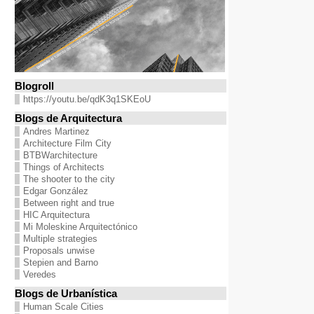
Blogroll
https://youtu.be/qdK3q1SKEoU
Blogs de Arquitectura
Andres Martinez
Architecture Film City
BTBWarchitecture
Things of Architects
The shooter to the city
Edgar González
Between right and true
HIC Arquitectura
Mi Moleskine Arquitectónico
Multiple strategies
Proposals unwise
Stepien and Barno
Veredes
Blogs de Urbanística
Human Scale Cities