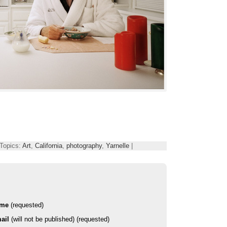
 Topics:
Art
,
California
,
photography
,
Yarnelle
|
ame
(requested)
ail
(will not be published) (requested)