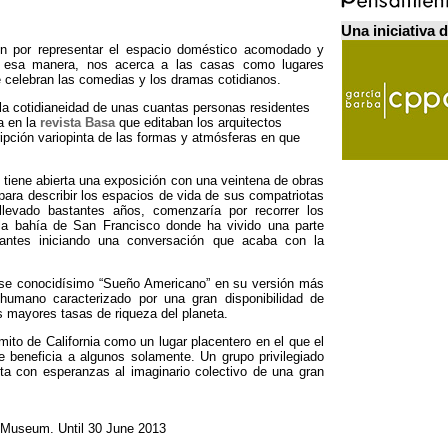
Una iniciativa 
ión por representar el espacio doméstico acomodado y
 esa manera,
nos acerca a las casas como lugares
e celebran las comedias y los dramas cotidianos
.
la cotidianeidad de unas cuantas personas residentes
a en la
revista Basa
que editaban los arquitectos
ipción variopinta de las formas y atmósferas en que
tiene abierta una exposición con una veintena de obras
ara describir los espacios de vida de sus compatriotas
llevado bastantes años
,
comenzaría por recorrer los
 la bahía de San Francisco donde ha vivido una parte
tantes iniciando una conversación que acaba con la
 ese conocidísimo “Sueño Americano” en su versión más
umano caracterizado por una gran disponibilidad de
s mayores tasas de riqueza del planeta
.
mito de California como un lugar placentero en el que el
e beneficia a algunos solamente
.
Un grupo privilegiado
ta con esperanzas al imaginario colectivo de una gran
 Museum
. Until 30 June 2013