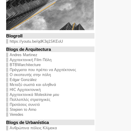
Blogroll
https://youtu.be/qdK3q1SKEoU
Blogs de Arquitectura
Andres Martinez
Αρχιτεκτονική Film Πόλη
BTBWarchitecture
Πράγματα που πρέπει να Αρχιτέκτονες
Ο σκοπευτής στην πόλη
Edgar González
Μεταξύ σωστά και αληθινά
HIC Αρχιτεκτονική
Αρχιτεκτονικά Moleskine μου
Πολλαπλές στρατηγικές
Προτάσεις συνετό
Stepien το Arno
Veredes
Blogs de Urbanística
Ανθρώπινα πόλεις Κλίμακα