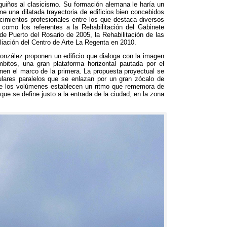
guiños al clasicismo
.
Su formación alemana le haría un
ne una dilatada trayectoria de edificios bien concebidos
imientos profesionales entre los que destaca diversos
 como los referentes a la Rehabilitación del Gabinete
 de Puerto del Rosario de
2005,
la Rehabilitación de las
liación del Centro de Arte La Regenta en
2010.
nzález proponen un edificio que dialoga con la imagen
mbitos
,
una gran plataforma horizontal pautada por el
inen el marco de la primera
.
La propuesta proyectual se
ulares paralelos que se enlazan por un gran zócalo de
de los volúmenes establecen un ritmo que rememora de
ue se define justo a la entrada de la ciudad
,
en la zona