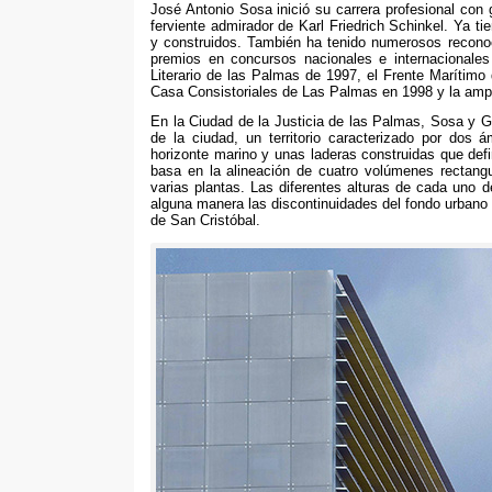
José Antonio Sosa inició su carrera profesional con 
ferviente admirador de Karl Friedrich Schinkel
.
Ya tie
y construidos
.
También ha tenido numerosos reconoc
premios en concursos nacionales e internacionales
Literario de las Palmas de
1997,
el Frente Marítimo
Casa Consistoriales de Las Palmas en
1998
y la amp
En la Ciudad de la Justicia de las Palmas
,
Sosa y Go
de la ciudad
,
un territorio caracterizado por dos á
horizonte marino y unas laderas construidas que def
basa en la alineación de cuatro volúmenes rectang
varias plantas
.
Las diferentes alturas de cada uno 
alguna manera las discontinuidades del fondo urbano q
de San Cristóbal
.