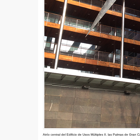
Atrío central del Edificio de Usos Múltiples II
.
las Palmas de Gran C