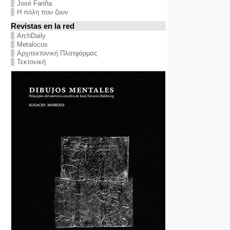
José Fariña
Η πόλη που ζουν
Revistas en la red
ArchDaily
Metalocus
Αρχιτεκτονική Πλατφόρμας
Τεκτονική