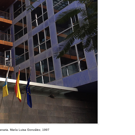
anaria
.
María Luisa González
, 1997