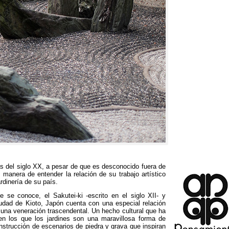
s del siglo XX
,
a pesar de que es desconocido fuera de
 manera de entender la relación de su trabajo artístico
ardinería de su país
.
ue se conoce
,
el Sakutei-ki -escrito en el siglo XII
-
y
iudad de Kioto
,
Japón cuenta con una especial relación
n una veneración trascendental
.
Un hecho cultural que ha
en los que los jardines son una maravillosa forma de
onstrucción de escenarios de piedra y grava que inspiran