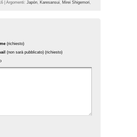
16 | Argomenti:
Japón
,
Karesansui
,
Mirei Shigemori
,
ome
(richiesto)
ail
(non sarà pubblicato) (richiesto)
o