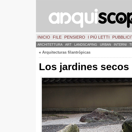
INICIO
FILE
PENSIERO
I PIÙ LETTI
PUBBLICIT
ARCHITETTURA
ART
LANDSCAPING
URBAN
INTERNI
T
«
Arquitecturas filantrópicas
Los jardines secos