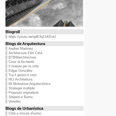
Blogroll
https://youtu.be/qdK3q1SKEoU
Blogs de Arquitectura
Andres Martinez
Architecture Film Città
BTBWarchitecture
Cose di Architetti
Il tiratore per la città
Edgar González
Tra il giusto e vero
HCI Architettura
Mi Moleskine Arquitectónico
Strategie multiple
Proposte imprudenti
Stepien e Barno
Veredes
Blogs de Urbanística
Città a misura d'uomo