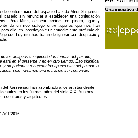
Una iniciativa 
e de conformación del espacio ha sido Mirei Shigemori
,
el pasado sin renunciar a establecer una conjugación
cos
.
Para Mirei
,
delinear jardines de piedra
,
agua y
iento de un rico diálogo entre aquellos que nos han
,
para ello
,
es insoslayable un conocimiento profundo de
Algo que hoy muchos tratan de ignorar con desprecio y
zada
.
 de los antiguos o siguiendo las formas del pasado
,
ye está en el presente y no en otro tiempo
.
Eso significa
 y no podemos recuperar las apariencias del pasado o
 casos
,
solo haríamos una imitación sin contenido
.
ión del Karseansui han asombrado a los artistas desde
identales en los últimos años del siglo XIX
.
Aun hoy
s
,
escultores y arquitectos
.
 17/01/2016