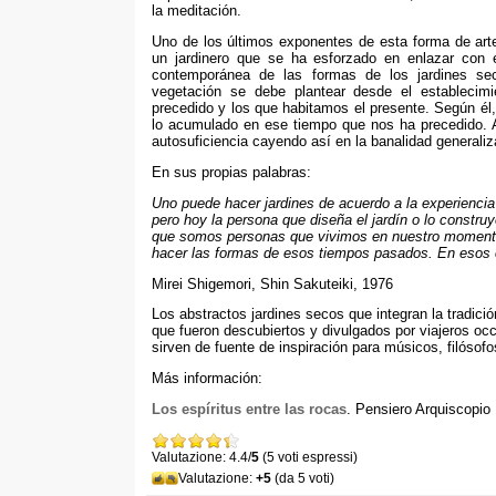
la meditación
.
Uno de los últimos exponentes de esta forma de art
un jardinero que se ha esforzado en enlazar con 
contemporánea de las formas de los jardines se
vegetación se debe plantear desde el establecim
precedido y los que habitamos el presente
.
Según él
lo acumulado en ese tiempo que nos ha precedido
.
autosuficiencia cayendo así en la banalidad generali
En sus propias palabras
:
Uno puede hacer jardines de acuerdo a la experiencia
pero hoy la persona que diseña el jardín o lo constru
que somos personas que vivimos en nuestro momento
hacer las formas de esos tiempos pasados
.
En esos
Mirei Shigemori
,
Shin Sakuteiki
, 1976
Los abstractos jardines secos que integran la tradic
que fueron descubiertos y divulgados por viajeros occ
sirven de fuente de inspiración para músicos
,
filósofo
Más información:
Los espíritus entre las rocas
. Pensiero Arquiscopio
Valutazione: 4.4/
5
(5 voti espressi)
Valutazione:
+5
(da 5 voti)