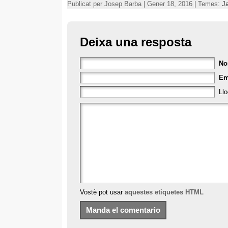
Publicat per Josep Barba | Gener 18, 2016 | Temes:
J
Deixa una resposta
N
Em
Ll
Vostè pot usar
aquestes etiquetes HTML