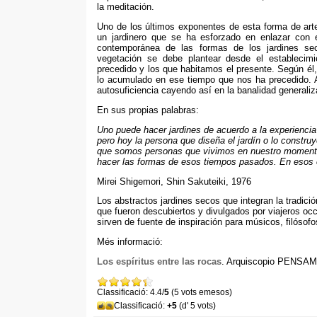
la meditación
.
Uno de los últimos exponentes de esta forma de art
un jardinero que se ha esforzado en enlazar con 
contemporánea de las formas de los jardines se
vegetación se debe plantear desde el establecim
precedido y los que habitamos el presente
.
Según él
lo acumulado en ese tiempo que nos ha precedido
.
autosuficiencia cayendo así en la banalidad generali
En sus propias palabras
:
Uno puede hacer jardines de acuerdo a la experiencia
pero hoy la persona que diseña el jardín o lo constru
que somos personas que vivimos en nuestro momento
hacer las formas de esos tiempos pasados
.
En esos
Mirei Shigemori
,
Shin Sakuteiki
, 1976
Los abstractos jardines secos que integran la tradic
que fueron descubiertos y divulgados por viajeros occ
sirven de fuente de inspiración para músicos
,
filósofo
Més informació:
Los espíritus entre las rocas
. Arquiscopio PENSAM
Classificació: 4.4/
5
(5 vots emesos)
Classificació:
+5
(d' 5 vots)