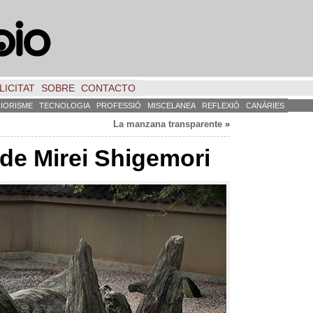
LICITAT
SOBRE
CONTACTO
RIORISME
TECNOLOGIA
PROFESSIÓ
MISCELANEA
REFLEXIÓ
CANÀRIES
La manzana transparente
»
 de Mirei Shigemori