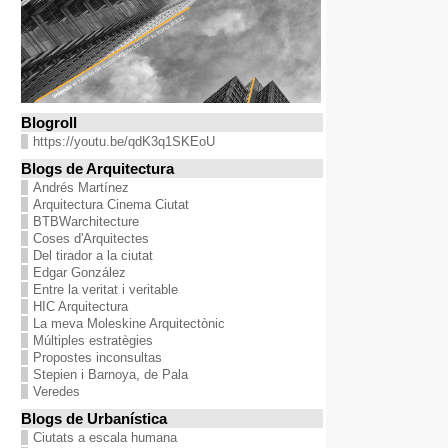
Blogroll
https://youtu.be/qdK3q1SKEoU
Blogs de Arquitectura
Andrés Martínez
Arquitectura Cinema Ciutat
BTBWarchitecture
Coses d'Arquitectes
Del tirador a la ciutat
Edgar González
Entre la veritat i veritable
HIC Arquitectura
La meva Moleskine Arquitectònic
Múltiples estratègies
Propostes inconsultas
Stepien i Barnoya, de Pala
Veredes
Blogs de Urbanística
Ciutats a escala humana