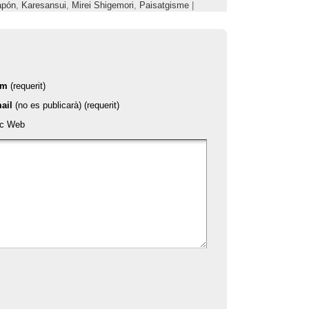
apón
,
Karesansui
,
Mirei Shigemori
,
Paisatgisme
|
om
(requerit)
ail
(no es publicarà) (requerit)
oc Web