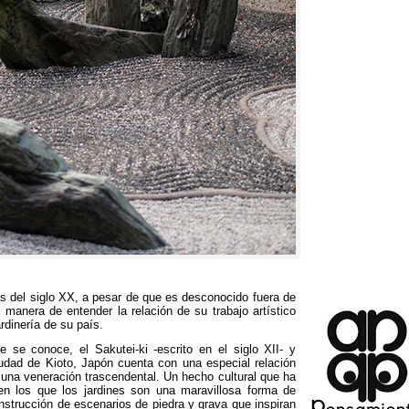
s del siglo XX
,
a pesar de que es desconocido fuera de
 manera de entender la relación de su trabajo artístico
ardinería de su país
.
ue se conoce
,
el Sakutei-ki -escrito en el siglo XII
-
y
iudad de Kioto
,
Japón cuenta con una especial relación
n una veneración trascendental
.
Un hecho cultural que ha
en los que los jardines son una maravillosa forma de
onstrucción de escenarios de piedra y grava que inspiran