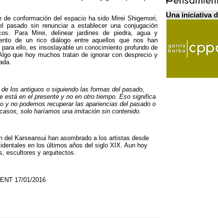
Una iniciativa 
e de conformación del espacio ha sido Mirei Shigemori
,
el pasado sin renunciar a establecer una conjugación
cos
.
Para Mirei
,
delinear jardines de piedra
,
agua y
iento de un rico diálogo entre aquellos que nos han
,
para ello
,
es insoslayable un conocimiento profundo de
Algo que hoy muchos tratan de ignorar con desprecio y
zada
.
 de los antiguos o siguiendo las formas del pasado
,
ye está en el presente y no en otro tiempo
.
Eso significa
 y no podemos recuperar las apariencias del pasado o
 casos
,
solo haríamos una imitación sin contenido
.
ión del Karseansui han asombrado a los artistas desde
identales en los últimos años del siglo XIX
.
Aun hoy
s
,
escultores y arquitectos
.
ENT 17/01/2016