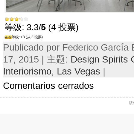
等级: 3.3/
5
(4 投票)
等级:
+3
(从 3 投票)
Publicado por Federico García
17, 2015 | 主题:
Design Spirits 
Interiorismo
,
Las Vegas
|
Comentarios cerrados
版权