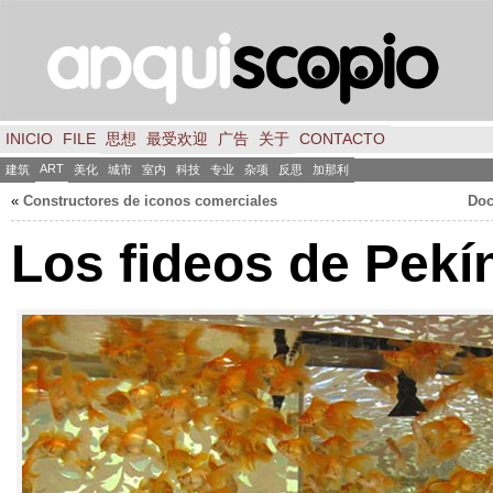
INICIO
FILE
思想
最受欢迎
广告
关于
CONTACTO
ART
建筑
美化
城市
室内
科技
专业
杂项
反思
加那利
«
Constructores de iconos comerciales
Doc
Los fideos de Pekí