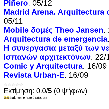
Piñero
. 05/12
Madrid Arena.
Arquitectura
05/11
Mobile δομές Theo Jansen
.
Arquitectura de emergencia
Η συνεργασία μεταξύ των ν
Ισπανών αρχιτεκτόνων
. 22/
Comic y Arquitectura
. 16/09
Revista Urban-E
. 16/09
Εκτίμηση: 0.0/
5
(0 ψήφων)
Εκτίμηση:
0
(από 0 ψήφους)