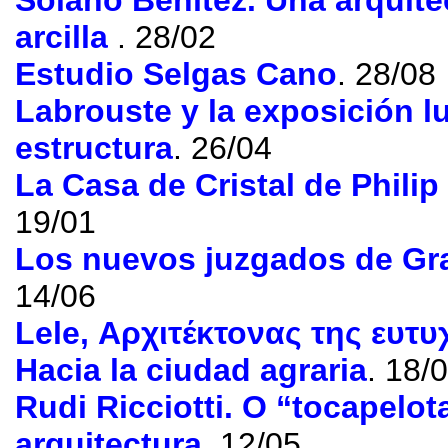
Solano Benítez
.
Una arquite
arcilla
. 28/02
Estudio Selgas Cano
. 28/08
Labrouste y la exposición l
estructura
. 26/04
La Casa de Cristal de Phili
19/01
Los nuevos juzgados de Gr
14/06
Lele
, Αρχιτέκτονας της ευτυ
Hacia la ciudad agraria
. 18/
Rudi Ricciotti
. Ο “
tocapelot
arquitectura
. 12/05