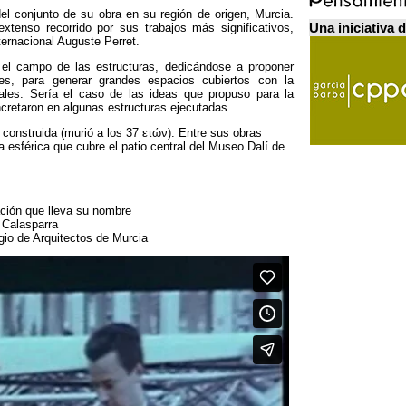
el conjunto de su obra en su región de origen
,
Murcia
.
Una iniciativa 
xtenso recorrido por sus trabajos más significativos
,
nternacional Auguste Perret
.
 el campo de las estructuras
,
dedicándose a proponer
es
,
para generar grandes espacios cubiertos con la
ales
.
Sería el caso de las ideas que propuso para la
cretaron en algunas estructuras ejecutadas
.
 construida
(
murió a los
37 ετών).
Entre sus obras
 esférica que cubre el patio central del Museo Dalí de
ación que lleva su nombre
 Calasparra
gio de Arquitectos de Murcia