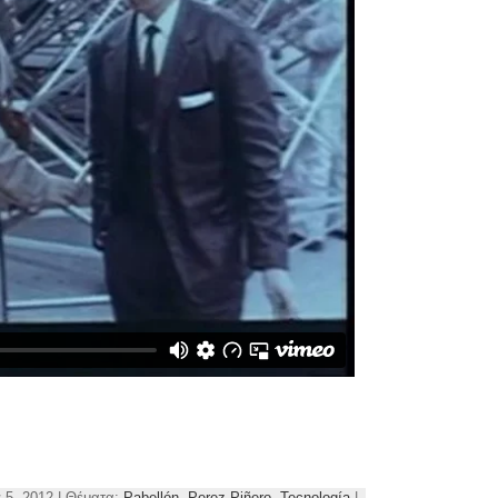
 5, 2012 | Θέματα:
Pabellón
,
Perez Piñero
,
Tecnología
|