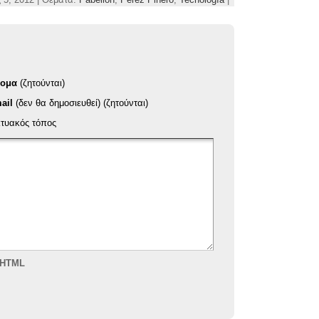
νομα
(ζητούνται)
ail
(δεν θα δημοσιευθεί) (ζητούνται)
κτυακός τόπος
ς HTML