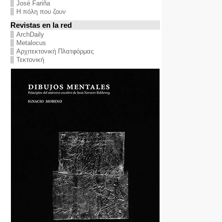
José Fariña
Η πόλη που ζουν
Revistas en la red
ArchDaily
Metalocus
Αρχιτεκτονική Πλατφόρμας
Τεκτονική