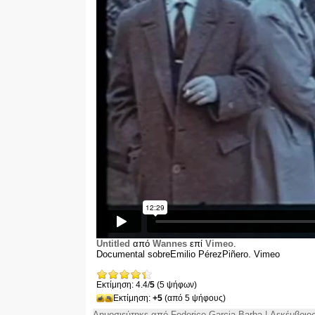
Untitled
από
Wannes
επί
Vimeo
.
Documental sobreEmilio PérezPiñero
. Vimeo
Εκτίμηση: 4.4/
5
(5 ψήφων)
Εκτίμηση:
+5
(από 5 ψήφους)
Δημοσιεύτηκε από Federico Garcia Barba | Δεκέμβριος