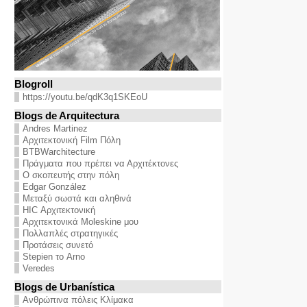
Blogroll
https://youtu.be/qdK3q1SKEoU
Blogs de Arquitectura
Andres Martinez
Αρχιτεκτονική Film Πόλη
BTBWarchitecture
Πράγματα που πρέπει να Αρχιτέκτονες
Ο σκοπευτής στην πόλη
Edgar González
Μεταξύ σωστά και αληθινά
HIC Αρχιτεκτονική
Αρχιτεκτονικά Moleskine μου
Πολλαπλές στρατηγικές
Προτάσεις συνετό
Stepien το Arno
Veredes
Blogs de Urbanística
Ανθρώπινα πόλεις Κλίμακα