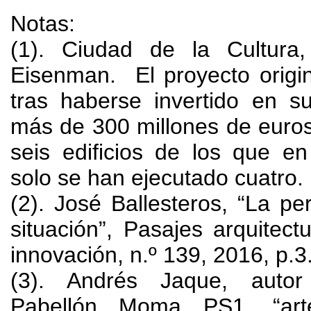
Notas
:
(1).
Ciudad de la Cultura
Eisenman
.
El proyecto origi
tras haberse invertido en s
más de
300
millones de euro
seis edificios de los que en
solo se han ejecutado cuatro
.
(2).
José Ballesteros
,
“La per
situación”
,
Pasajes arquitect
innovación
,
n.º
139, 2016,
p.3
(3).
Andrés Jaque
,
auto
Pabellón Moma PS1
,
“ar