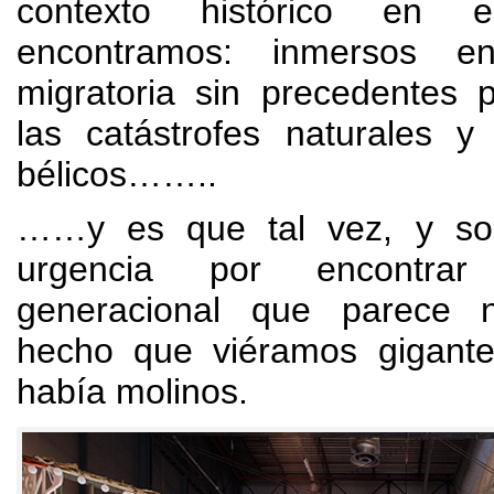
contexto histórico en
encontramos
:
inmersos e
migratoria sin precedentes 
las catástrofes naturales y 
bélicos…….
.
……y es que tal vez
,
y so
urgencia por encontra
generacional que parece n
hecho que viéramos gigant
había molinos
.