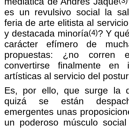
(3)
mediática de Andrés Jaque
es un revulsivo social la s
feria de arte elitista al servic
(4)
y destacada minoría
?
Y qué
carácter efímero de muc
propuestas
:
¿no corren e
convertirse finalmente en i
artísticas al servicio del postu
Es, por ello,
que surge la 
quizá se están despac
emergentes unas proposicion
un poderoso músculo social 