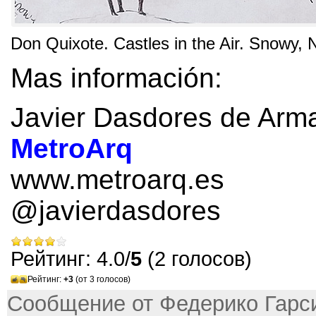
Don Quixote
.
Castles in the Air
.
Snowy
,
N
Mas información:
Javier Dasdores de Arm
MetroArq
www.metroarq.es
@javierdasdores
Рейтинг: 4.0/
5
(2 голосов)
Рейтинг:
+3
(от 3 голосов)
Сообщение от Федерико Гарси