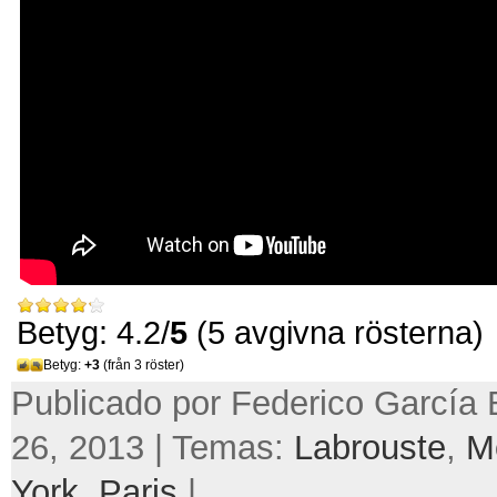
Betyg: 4.2/
5
(5 avgivna rösterna)
Betyg:
+3
(från 3 röster)
Publicado por Federico García B
26, 2013 | Temas:
Labrouste
,
M
York
,
Paris
|