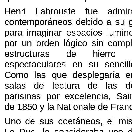
Henri Labrouste fue admi
contemporáneos debido a su 
para imaginar espacios lumin
por un orden lógico sin comp
estructuras de hierro 
espectaculares en su sencill
Como las que desplegaría e
salas de lectura de las do
parisinas por excelencia
,
Sai
de
1850
y la Nationale de Fran
Uno de sus coetáneos
,
el mi
Le Duc
,
lo consideraba uno 