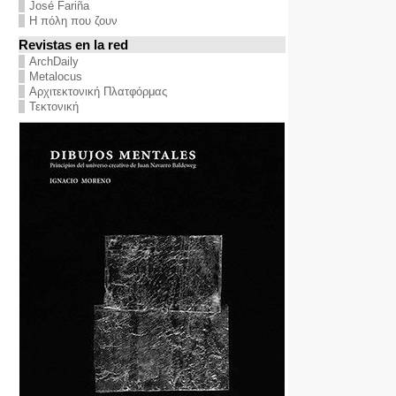
José Fariña
Η πόλη που ζουν
Revistas en la red
ArchDaily
Metalocus
Αρχιτεκτονική Πλατφόρμας
Τεκτονική