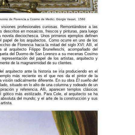
 Duomo de Florencia a Cosimo de Medici
.
Giorgio Vasari
,
1560
visiones profesionales curiosas
.
Remontándose a las
os descritos en mosaicos
,
frescos y pinturas
,
para luego
a novela dieciochesca
.
Unos primeros ejemplos definen
l papel de los arquitectos
.
Como ocurre en uno de los
ecchio de Florencia hacia la mitad del siglo XVI
:
Allí
,
el
a al arquitecto Filippo Brunelleschi
,
acompañado del
queta del Duomo de San Lorenzo a su mecenas Cosimo
representación del papel de los artistas
,
arquitecto y
mente de la magnanimidad de su clientes
.
 arquitecto ante la historia se iría produciendo en el
emplo más reciente es el que nos da el pintor de la
visión radicalmente diferente
.
En su obra
El sueño del
slado
,
situado en lo alto de una columna y rodeado de un
piración y referencia
.
Allí
,
aparecen templos clásicos
 gótico más estilizado
.
Para Cole
,
el arquitecto se ha
 absoluta del mundo
;
y el arte de la construcción y sus
artista
.