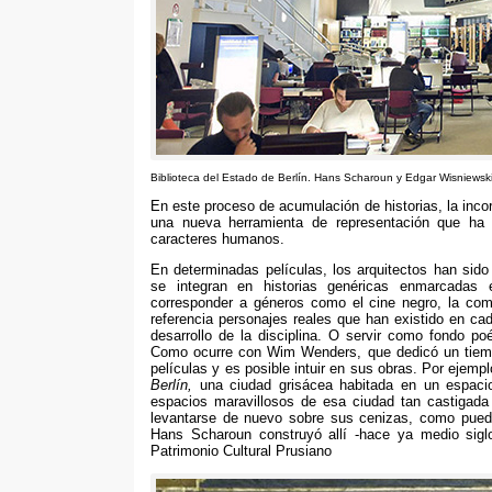
Biblioteca del Estado de Berlín
.
Hans Scharoun y Edgar Wisniewsk
En este proceso de acumulación de historias
,
la inco
una nueva herramienta de representación que ha 
caracteres humanos
.
En determinadas películas
,
los arquitectos han sid
se integran en historias genéricas enmarcadas
corresponder a géneros como el cine negro
,
la com
referencia personajes reales que han existido en c
desarrollo de la disciplina
.
O servir como fondo poé
Como ocurre con Wim Wenders
,
que dedicó un tiem
películas y es posible intuir en sus obras
.
Por ejempl
Berlín
,
una ciudad grisácea habitada en un espaci
espacios maravillosos de esa ciudad tan castigada p
levantarse de nuevo sobre sus cenizas
,
como puede
Hans Scharoun construyó allí -hace ya medio sigl
Patrimonio Cultural Prusiano