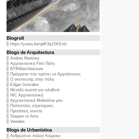
Blogroll
https://youtu.be/qdK3q1SKEoU
Blogs de Arquitectura
Andres Martinez
Αρχιτεκτονική Film Πόλη
BTBWarchitecture
Πράγματα που πρέπει να Αρχιτέκτονες
Ο σκοπευτής στην πόλη
Edgar González
Μεταξύ σωστά και αληθινά
HIC Αρχιτεκτονική
Αρχιτεκτονικά Moleskine μου
Πολλαπλές στρατηγικές
Προτάσεις συνετό
Stepien το Arno
Veredes
Blogs de Urbanística
Ανθρώπινα πόλεις Κλίμακα