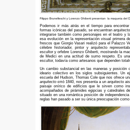
Filippo Brunelleschi y Lorenzo Ghiberti presentan la maqueta del
Podemos ir más atrás en el tiempo para encontrar 
formas icónicas del pasado
,
se encuentran arquitect
integrarse también como personajes en el teatro y l
esa evolución en la representación visual primera de
frescos que Giorgio Vasari realizó para el Palazzo V
célebre historiador
,
pintor y arquitecto representab
escultor y orfebre Lorenzo Ghiberti
,
mostrando la ma
de Medici en una actitud de sumo respeto
.
Es una 
escultor
,
todavía como artesanos que dependen total
Un cambio substancial en las maneras y posición del
ideario colectivo en los siglos subsiguientes
.
Un ej
escuela del Hudson
,
Thomas Cole que nos ofrece una 
arquitecto
από 1840,
nos presenta a un arquitecto ai
paisaje onírico de edificios que le sirven como ins
acompañados de pirámides egipcias y catedrales del
situado en una romántica posición de independencia
reglas han pasado a ser su única preocupación como 