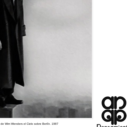
a de Wim Wenders el Cielo sobre Berlín
. 1987