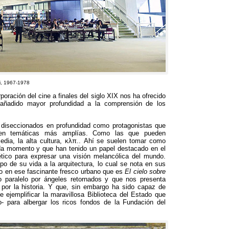
i
, 1967-1978
rporación del cine a finales del siglo XIX nos ha ofrecido
añadido mayor profundidad a la comprensión de los
o diseccionados en profundidad como protagonistas que
 en temáticas más amplías
.
Como las que pueden
edia
,
la alta cultura
, κλπ..
Ahí se suelen tomar como
ada momento y que han tenido un papel destacado en el
tico para expresar una visión melancólica del mundo
.
po de su vida a la arquitectura
,
lo cual se nota en sus
o en ese fascinante fresco urbano que es
El cielo sobre
o paralelo por ángeles retornados y que nos presenta
or la historia
.
Y que
,
sin embargo ha sido capaz de
 ejemplificar la maravillosa Biblioteca del Estado que
o
-
para albergar los ricos fondos de la Fundación del