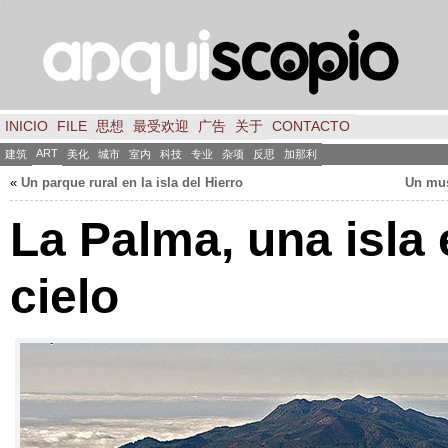
INICIO
FILE
思想
最受欢迎
广告
关于
CONTACTO
ART
建筑
美化
城市
室内
科技
专业
杂项
反思
加那利
«
Un parque rural en la isla del Hierro
Un mus
La Palma
,
una isla 
cielo