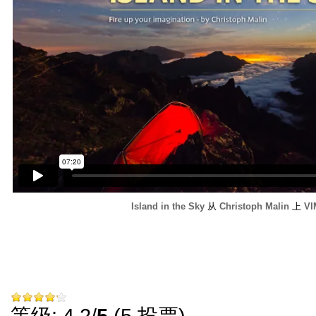
Island in the Sky
从
Christoph Malin
上
V
等级: 4.2/
5
(5 投票)