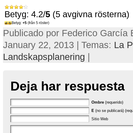
Betyg: 4.2/
5
(5 avgivna rösterna)
Betyg:
+5
(från 5 röster)
Publicado por Federico García 
January 22, 2013 | Temas:
La 
Landskapsplanering
|
Deja har respuesta
Ombre
(requerido)
E
(no se publicará) (requ
Sitio Web