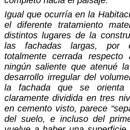
completo hacia el paisaje
.
Igual que ocurría en la Habitac
el diferente tratamiento mate
distintos lugares de la constr
las fachadas largas
,
por 
totalmente cerrada respecto a
ningún saliente que atenué l
desarrollo irregular del volume
la fachada que se orienta 
claramente dividida en tres ni
en cemento visto
,
parece
“
sep
del suelo
,
e incluso del prim
vuelve a haber una superficie 