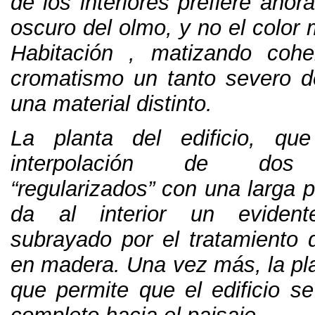
de los interiores prefiere ahora
oscuro del olmo
,
y no el color 
Habitación
,
matizando cohe
cromatismo un tanto severo de
una material distinto
.
La planta del edificio
,
que
interpolación de dos 
“
regularizados
”
con una larga p
da al interior un eviden
subrayado por el tratamiento 
en madera
.
Una vez más
,
la pl
que permite que el edificio se