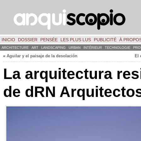
INICIO
DOSSIER
PENSÉE
LES PLUS LUS
PUBLICITÉ
À PROPO
ARCHITECTURE
ART
LANDSCAPING
URBAN
INTÉRIEUR
TECHNOLOGIE
PRO
«
Aguilar y el paisaje de la desolación
El 
La arquitectura res
de dRN Arquitecto