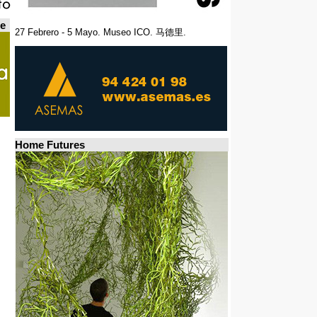
de
27 Febrero - 5 Mayo. Museo ICO. 马德里.
Home Futures