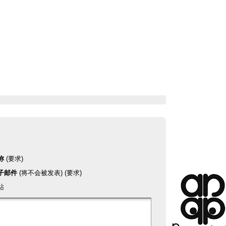
称
(要求)
子邮件
(将不会被发表) (要求)
站