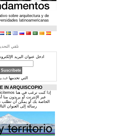
Un espacio colaborativo sobre arquitectura y de
encuentro entre universidades latinoamericanas
ترجمة محتوى
تحرير الترجمة
تلقي التحديثات ARQUISCOPIO
ادخل عنوان البريد الإلكتروني الخاص بك:
التي تخدمها
فيدبورنر
PROMOCIÓNATE IN ARQUISCOPIO
إذا كنت ترغب في هنا publicitemos موقعك, للتسوق
عبر الإنترنت أو يريدون منا أن يقدم اعمال المهنية
الخاصة بك أو يمكن أن تطلب ذلك عن طريق إرسال
رسالة إلى العنوان التالي:
correo@cppa.es