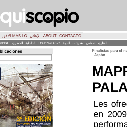
CONTACTO
ABOUT
الإعلان
MAS LO الأفق
فكر
FILE
INICIO
كاس
متفرقات
المهنة
TECHNOLOGY
الداخلية
الحضري
LANDSCAPING
ART
العمارة
Búsqueda de publicaciones