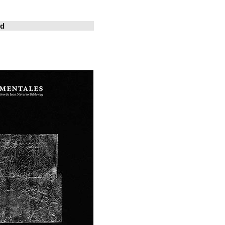
خوسيه فارينا
المدينة المعيشة
Revistas en la red
ArchDaily
Metalocus
العمارة منصة
فن البناء