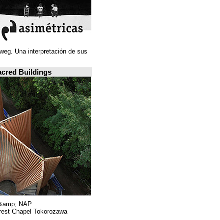
Juan Navarro Baldeweg. Una interpretación de sus
ideas espaciales.
A closer look: Sacred Buildings
Hiroshi Nakamura &amp; NAP.
Sayama Forest Chapel Tokorozawa, اليابان.
RIBA, لندن.