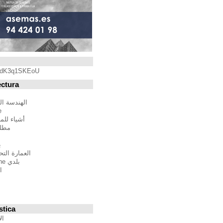
Blogroll
https://youtu.be/qdK3q1SKEoU
Blogs de Arquitectura
أندريس مارتينيز
الهندسة المعمارية فيلم مدينة
BTBWarchitecture
أشياء للمهندسين المعماريين
مطلق النار إلى المدينة
إدغار غونزاليس
بين الصواب وصحيح
العمارة التحالف الدولي للموئل
بلدي Moleskine المعمارية
استراتيجيات متعددة
مقترحات غير حكيم
Stepien أرنو
Veredes
Blogs de Urbanística
الإنسان مقياس مدن